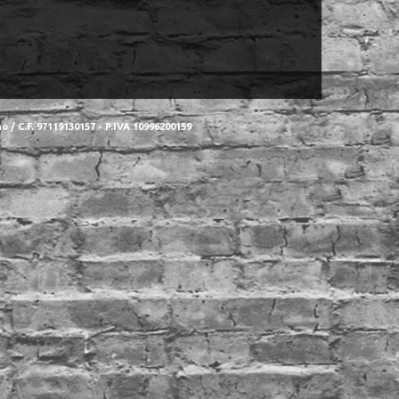
 / C.F. 97119130157 - P.IVA 10996200159