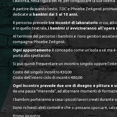
l'autorità, nella figura del re, per conquistare la sua libertà
A partire da questo testo, TDC e Phoebe Zeitgeist promuov
dedicate ai
bambini dai 5 ai 10 anni.
Il percorso prevede
tre incontri di laboratorio
in cui, at
e in quello teatrale,
i bambini si avvicineranno all'opera 
Al termine del percorso i bambini e i loro genitori assiste
compagnia Phoebe Zeitgeist.
Ogni appuntamento
è concepito come un'isola a sé ma è a
porta allo spettacolo.
Si può quindi frequentare un incontro singolo oppure l'intero
Costo del singolo incontro €30,00
Costo dell'intero ciclo di incontri €80,00
Ogni incontro prevede due ore di disegno e pittura e u
da una pausa "merenda", ad alternare momenti di formazi
I bambini porteranno a casa i piccoli lavori creati durante 
Sono richiesti abiti comodi e che si possano sporcare, cal
Primo incontro