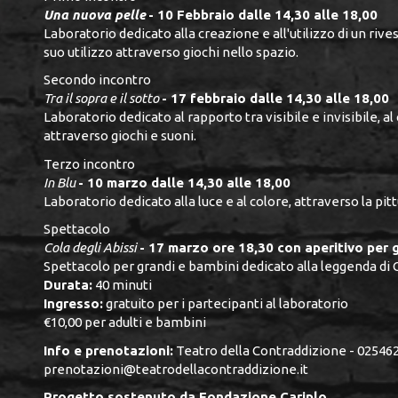
Una nuova pelle
- 10 Febbraio dalle 14,30 alle 18,00
Laboratorio dedicato alla creazione e all'utilizzo di un riv
suo utilizzo attraverso giochi nello spazio.
Secondo incontro
Tra il sopra e il sotto
- 17 febbraio dalle 14,30 alle 18,00
Laboratorio dedicato al rapporto tra visibile e invisibile, al
attraverso giochi e suoni.
Terzo incontro
In Blu
- 10 marzo dalle 14,30 alle 18,00
Laboratorio dedicato alla luce e al colore, attraverso la pit
Spettacolo
Cola degli Abissi
- 17 marzo ore 18,30 con aperitivo per g
Spettacolo per grandi e bambini dedicato alla leggenda di 
Durata:
40 minuti
Ingresso:
gratuito per i partecipanti al laboratorio
€10,00 per adulti e bambini
Info e prenotazioni:
Teatro della Contraddizione - 025462
prenotazioni@teatrodellacontraddizione.it
Progetto sostenuto da Fondazione Cariplo